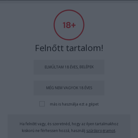
RETROKULT
Címkék
»
ROSALBA_NERI
Felnőtt tartalom!
ELMÚLTAM 18 ÉVES, BELÉPEK
MÉG NEM VAGYOK 18 ÉVES
más is használja ezt a gépet
Ha felnőtt vagy, és szeretnéd, hogy az ilyen tartalmakhoz
kiskorú ne férhessen hozzá, használj
szűrőprogramot
.
„Szexi és fotogén vagyok!”