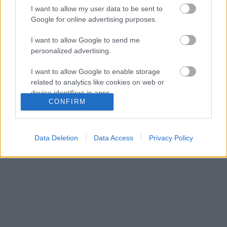
I want to allow my user data to be sent to
Google for online advertising purposes.
I want to allow Google to send me
personalized advertising.
I want to allow Google to enable storage
related to analytics like cookies on web or
device identifiers in apps.
CONFIRM
I want to allow Google to enable storage
related to functionality of the website or app.
Data Deletion
Data Access
Privacy Policy
I want to allow Google to enable storage
Halál és élvhajhászat Velencében
related to personalization.
Alla ricerca del piacere (1972)
I want to allow Google to enable storage
Teakbois
•
2024. szeptember 07.
0
related to security, including authentication
functionality and fraud prevention, and other
Greta Franklin, az ifjú és enyhén szólva bombázó
user protection.
külsejű titkárnő Velence lagúnarégiójának egyik