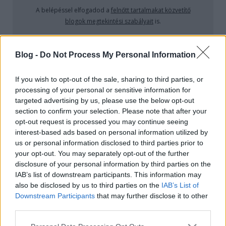
Il sorriso della iena / Smile Before Death (1972)
A belépéssel elfogadod a
felnőtt tartalmakat közvetítő
blogok megtekintési szabályait
is.
Teakbois
•
2025. június 01.
3
A gazdag amerikai dáma, Dorothy boldogtalan
Blog -
Do Not Process My Personal Information
elszegényedett arisztokrata férje, az olasz Marco
mellett, épp ezért viszonyt kezd egy fiatal
If you wish to opt-out of the sale, sharing to third parties, or
dzsigolóval. Marco közben Dorothy legjobb
processing of your personal or sensitive information for
barátnőjével, a divatfotós Giannával szűri össze a
targeted advertising by us, please use the below opt-out
levet, és néha elábrándoznak arról, milyen könnyű is
section to confirm your selection. Please note that after your
lenne az életük…
opt-out request is processed you may continue seeing
interest-based ads based on personal information utilized by
us or personal information disclosed to third parties prior to
your opt-out. You may separately opt-out of the further
disclosure of your personal information by third parties on the
IAB’s list of downstream participants. This information may
also be disclosed by us to third parties on the
IAB’s List of
Downstream Participants
that may further disclose it to other
third parties.
Please note that this website/app uses one or more Google