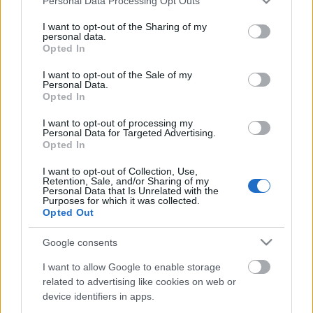
Personal Data Processing Opt Outs
services and may gather and store information including but
not limited to your visit or usage behaviour. You may click to
I want to opt-out of the Sharing of my
personal data.
grant or deny consent to Google and its third-party tags to
Opted In
use your data for below specified purposes in below Google
consent section.
I want to opt-out of the Sale of my
Az ördög nászéjszakája
Personal Data.
Opted In
Il plenilunio delle vergini / The Devil’s Wedding
Night (1973)
I want to opt-out of processing my
Personal Data for Targeted Advertising.
Teakbois
•
2024. október 10.
1
Opted In
I want to opt-out of Collection, Use,
A 19. század második felében éldegélő német
Retention, Sale, and/or Sharing of my
Personal Data that Is Unrelated with the
archeológus, Karl Schiller okkult könyveit bújva
Purposes for which it was collected.
rájön, hogy a Wagner operaciklusát ihlető Nibelung
Opted Out
gyűrűje – amely korlátlan hatalommal ruházza fel
birtokosát – Erdélyben keresendő, méghozzá a
Google consents
karóval ártalmatlanított Drakula gróf kastélyában.
I want to allow Google to enable storage
Az örömhírt…
related to advertising like cookies on web or
device identifiers in apps.