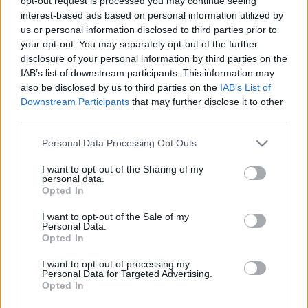
opt-out request is processed you may continue seeing
interest-based ads based on personal information utilized by
us or personal information disclosed to third parties prior to
your opt-out. You may separately opt-out of the further
disclosure of your personal information by third parties on the
IAB’s list of downstream participants. This information may
Charlie angyala és a vagány
also be disclosed by us to third parties on the
IAB’s List of
Downstream Participants
that may further disclose it to other
szeszcsempész
third parties.
Thunder And Lightning (1977)
Please note that this website/app uses one or more Google
Personal Data Processing Opt Outs
Teakbois
•
2025. június 11.
1
services and may gather and store information including but
not limited to your visit or usage behaviour. You may click to
I want to opt-out of the Sharing of my
personal data.
Két vén trotty édestestvér, Hobe és Taylor, a floridai
grant or deny consent to Google and its third-party tags to
Opted In
mocsárvidék mélyén illegális szeszfőzdét üzemeltet,
use your data for below specified purposes in below Google
és már épp sikerül összehozniuk hosszú életük
consent section.
I want to opt-out of the Sale of my
Personal Data.
addigi legjobb, a parasztokat szó szerint megvakító
Opted In
itókáját, amikor Ralph Hunnicutt emberei rajtuk
ütnek. Hunnicutt úr, ha épp nem a környék…
I want to opt-out of processing my
Personal Data for Targeted Advertising.
Opted In