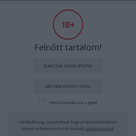
RETROKULT
Címkék
»
CHARLIE_ANGYALAI
Felnőtt tartalom!
ELMÚLTAM 18 ÉVES, BELÉPEK
MÉG NEM VAGYOK 18 ÉVES
más is használja ezt a gépet
Ha felnőtt vagy, és szeretnéd, hogy az ilyen tartalmakhoz
kiskorú ne férhessen hozzá, használj
szűrőprogramot
.
Charlie angyala az oligarcha ellen