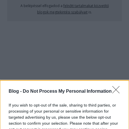
Escape From Bogen County (1977)
A belépéssel elfogadod a
felnőtt tartalmakat közvetítő
blogok megtekintési szabályait
is.
Teakbois
•
2025. június 27.
7
Ambler Bowman egy prosperáló texasi megye,
Bogen tejhatalmú és erősen megalomániás ura: ha
egy rendőr gyorshajtáson kapja, az kér tőle
bocsánatot, amiért megkísérelte igazoltatni (Ambler
természetesen még lassítani sem hajlandó, nemhogy
megállni), helikopterről vadászik, ha épp úgy tartja
kedve,…
Blog -
Do Not Process My Personal Information
If you wish to opt-out of the sale, sharing to third parties, or
processing of your personal or sensitive information for
targeted advertising by us, please use the below opt-out
section to confirm your selection. Please note that after your