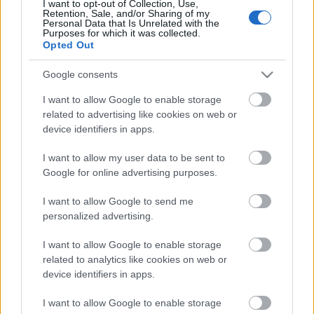
I want to opt-out of Collection, Use,
Retention, Sale, and/or Sharing of my
Personal Data that Is Unrelated with the
Purposes for which it was collected.
Opted Out
Google consents
I want to allow Google to enable storage
related to advertising like cookies on web or
device identifiers in apps.
I want to allow my user data to be sent to
Google for online advertising purposes.
A feminista bombanő, aki macsó
I want to allow Google to send me
rendőrt szeretett
personalized advertising.
The Feminist And The Fuzz (1971)
I want to allow Google to enable storage
related to analytics like cookies on web or
Teakbois
•
2025. április 24.
2
device identifiers in apps.
Jerry Frazer San Francisco egyik legrendesebb
I want to allow Google to enable storage