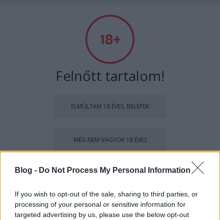
RETROKULT
Címkék
»
BELGA_FILMEK
Felnőtt tartalom!
ELMÚLTAM 18 ÉVES, BELÉPEK
MÉG NEM VAGYOK 18 ÉVES
más is használja ezt a gépet
Blog -
Do Not Process My Personal Information
If you wish to opt-out of the sale, sharing to third parties, or
Ha felnőtt vagy, és szeretnéd, hogy az ilyen tartalmakhoz
processing of your personal or sensitive information for
kiskorú ne férhessen hozzá, használj
szűrőprogramot
.
Kojak, a rugós késes bérgyilkos
targeted advertising by us, please use the below opt-out