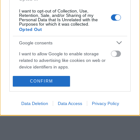
I want to opt-out of Collection, Use,
Retention, Sale, and/or Sharing of my
Personal Data that Is Unrelated with the
Purposes for which it was collected.
Opted Out
Lisa, az ördög legszexibb szolgája
Google consents
La plus longue nuit du diable / The Devil's
I want to allow Google to enable storage
Nightmare (1971)
related to advertising like cookies on web or
Teakbois
•
2024. november 10.
3
device identifiers in apps.
Rhoneberg báró, a náci Németország tábornoka
I want to allow my user data to be sent to
CONFIRM
szörnyű hírt kap, miközben a szövetségesek bombái
Google for online advertising purposes.
hullanak a lakóhelye körül: lánya született. A báró
I want to allow Google to send me
egyik őse a 12. században paktumot kötött a pokol
Data Deletion
Data Access
Privacy Policy
personalized advertising.
urával, amelynek köszönhetően a Rhoneberg család
hatalmas vagyonra tehetett szert, cserébe pedig
I want to allow Google to enable storage
minden…
related to analytics like cookies on web or
device identifiers in apps.