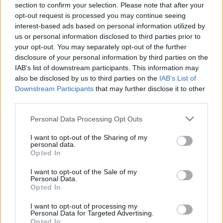
section to confirm your selection. Please note that after your
L’assassino... è al telefono (1972)
A belépéssel elfogadod a
felnőtt tartalmakat közvetítő
opt-out request is processed you may continue seeing
blogok megtekintési szabályait
is.
Teakbois
•
2025. január 08.
2
interest-based ads based on personal information utilized by
us or personal information disclosed to third parties prior to
your opt-out. You may separately opt-out of the further
Ranko Drasovic, a profi bérgyilkos az oostende-i
disclosure of your personal information by third parties on the
kikötőben várakozik a kompjára, amikor furcsa
IAB’s list of downstream participants. This information may
élményben részesül: egy telefonáló hölgy hirtelen
also be disclosed by us to third parties on the
IAB’s List of
döbbenten mered rá, majd ájultan esik össze.
Downstream Participants
that may further disclose it to other
Miközben a járókelők az elalélt nő segítségére
third parties.
sietnek, Ranko távozik a helyszínről, és mivel úgy véli,
…
Please note that this website/app uses one or more Google
Personal Data Processing Opt Outs
services and may gather and store information including but
not limited to your visit or usage behaviour. You may click to
I want to opt-out of the Sharing of my
personal data.
grant or deny consent to Google and its third-party tags to
Opted In
use your data for below specified purposes in below Google
consent section.
I want to opt-out of the Sale of my
Personal Data.
Opted In
I want to opt-out of processing my
Personal Data for Targeted Advertising.
Opted In